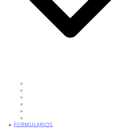
Autónomo
Trabajador
Empresa
Asesoría
Prevención
Trabajo Social
FORMULARIOS