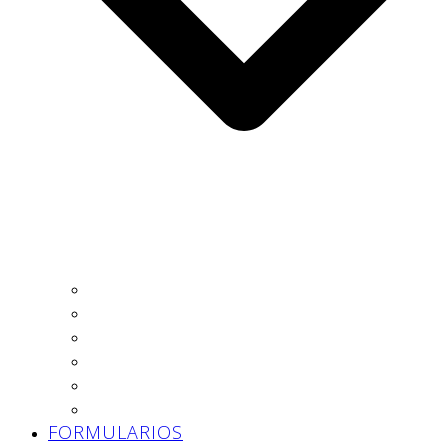
Autónomo
Trabajador
Empresa
Asesoría
Prevención
Trabajo Social
FORMULARIOS