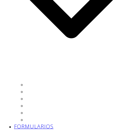
Autónomo
Trabajador
Empresa
Asesoría
Prevención
Trabajo Social
FORMULARIOS