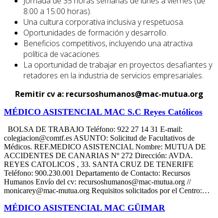
Jornada de 35 horas semanas de lunes a viernes (de
8:00 a 15:00 horas).
Una cultura corporativa inclusiva y respetuosa.
Oportunidades de formación y desarrollo.
Beneficios competitivos, incluyendo una atractiva
política de vacaciones.
La oportunidad de trabajar en proyectos desafiantes y
retadores en la industria de servicios empresariales.
Remitir cv a: recursoshumanos@mac-mutua.org
MÉDICO ASISTENCIAL MAC S.C Reyes Católicos
BOLSA DE TRABAJO Teléfono: 922 27 14 31 E-mail:
colegiacion@comtf.es ASUNTO: Solicitud de Facultativos de
Médicos. REF.MEDICO ASISTENCIAL Nombre: MUTUA DE
ACCIDENTES DE CANARIAS Nº 272 Dirección: AVDA.
REYES CATOLICOS , 33. SANTA CRUZ DE TENERIFE
Teléfono: 900.230.001 Departamento de Contacto: Recursos
Humanos Envío del cv: recursoshumanos@mac-mutua.org //
monicarey@mac-mutua.org Requisitos solicitados por el Centro:…
MÉDICO ASISTENCIAL MAC GÜIMAR