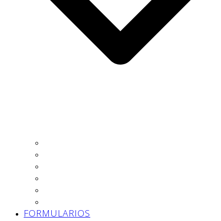
Autónomo
Trabajador
Empresa
Asesoría
Prevención
Trabajo Social
FORMULARIOS