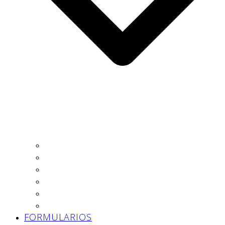
Autónomo
Trabajador
Empresa
Asesoría
Prevención
Trabajo Social
FORMULARIOS