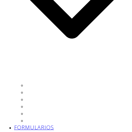
Autónomo
Trabajador
Empresa
Asesoría
Prevención
Trabajo Social
FORMULARIOS