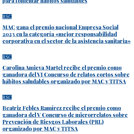
para fomentar hábitos saludables
RSC
MAC gana el premio nacional Empresa Social
2023 en la categoría «mejor responsabilidad
corporativa en el sector de la asistencia sanitaria»
RSC
Carolina Amieva Martel recibe el premio como
ganadora del VI Concurso de relatos cortos sobre
hábitos saludables organizado por MAC y TITSA
RSC
Beatriz Febles Ramírez recibe el premio como
ganadora del V Concurso de microrrelatos sobre
Prevención de Riesgos Laborales (PRL)
organizado por MAC y TITSA